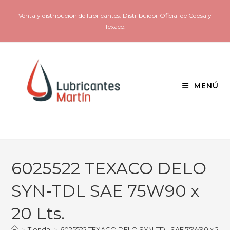
Venta y distribución de lubricantes. Distribuidor Oficial de Cepsa y
Texaco.
MENÚ
6025522 TEXACO DELO
SYN-TDL SAE 75W90 x
20 Lts.
>
Tienda
>
6025522 TEXACO DELO SYN-TDL SAE 75W90 x 20 Lt