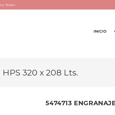
a y Texaco.
INICIO
PS 320 x 208 Lts.
5474713 ENGRANAJES