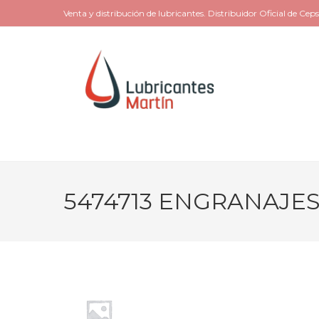
Venta y distribución de lubricantes. Distribuidor Oficial de Ceps
5474713 ENGRANAJES H